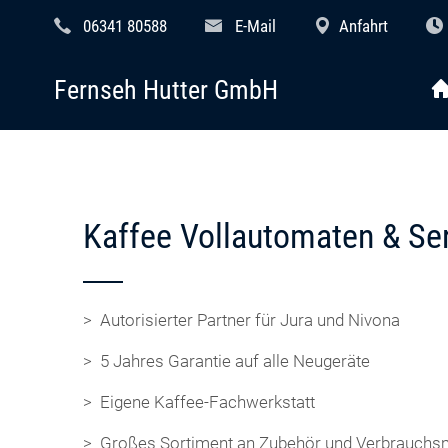
06341 80588
E-Mail
Anfahrt
Fernseh Hutter GmbH
Kaffee Vollautomaten & Se
> Autorisierter Partner für Jura und Nivona
> 5 Jahres Garantie auf alle Neugeräte
> Eigene Kaffee-Fachwerkstatt
> Großes Sortiment an Zubehör und Verbrauchsm