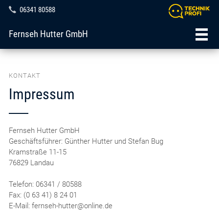
06341 80588
Fernseh Hutter GmbH
KONTAKT
Impressum
Fernseh Hutter GmbH
Geschäftsführer: Günther Hutter und Stefan Bug
Kramstraße 11-15
76829 Landau
Telefon: 06341 / 80588
Fax: (0 63 41) 8 24 01
E-Mail: fernseh-hutter@online.de