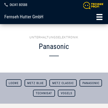
06341 80588
Fernseh Hutter GmbH
UNTERHALTUNGSELEKTRONIK
Panasonic
LOEWE
METZ BLUE
METZ CLASSIC
PANASONIC
TECHNISAT
VOGELS