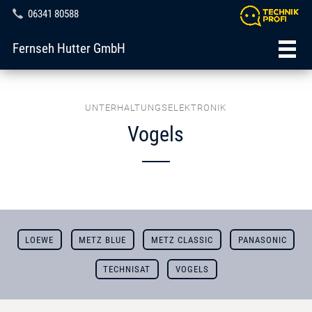
06341 80588
Fernseh Hutter GmbH
UNTERHALTUNGSELEKTRONIK
Vogels
LOEWE
METZ BLUE
METZ CLASSIC
PANASONIC
TECHNISAT
VOGELS